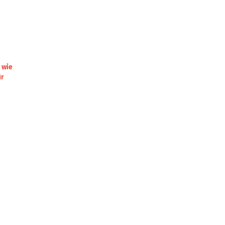
 wie
ür