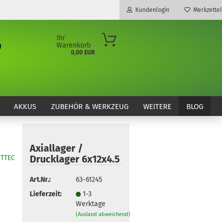
Kundenlogin
Merkzettel
Ihr
Warenkorb
0,00 EUR
E-Mail
Passwort
AKKUS
ZUBEHÖR & WERKZEUG
WEITERE
BLOG
Axiallager /
Konto erstellen
Drucklager 6x12x4.5
TTEC
Passwort vergessen?
Art.Nr.:
63-61245
Lieferzeit:
1-3
Werktage
(Ausland abweichend)