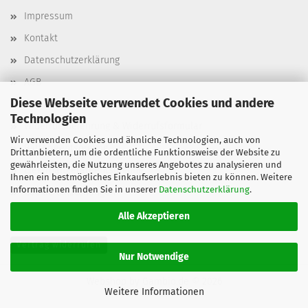
Impressum
Kontakt
Datenschutzerklärung
AGB
Diese Webseite verwendet Cookies und andere
Versand- & Zahlungsbedingungen, Versandkosten
Technologien
Widerrufsbelehrung & Widerrufsformular
Wir verwenden Cookies und ähnliche Technologien, auch von
Batterieentsorgung
Drittanbietern, um die ordentliche Funktionsweise der Website zu
gewährleisten, die Nutzung unseres Angebotes zu analysieren und
Elektroaltgeräteentsorgung
Ihnen ein bestmögliches Einkaufserlebnis bieten zu können. Weitere
Informationen finden Sie in unserer
Datenschutzerklärung
.
Cookie Einstellungen
Alle Akzeptieren
Vertrag widerrufen
Nur Notwendige
Webshop
by Gambio.de © 2026
Weitere Informationen