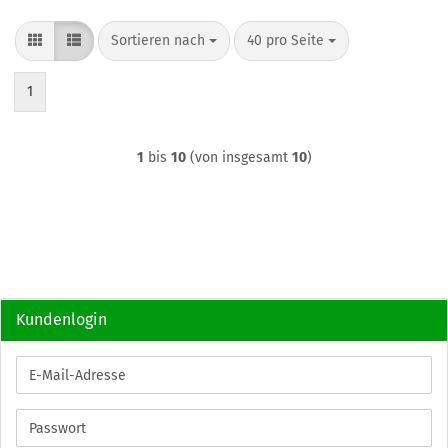
Sortieren nach
pro Seite
Sortieren nach
40 pro Seite
1
1
bis
10
(von insgesamt
10
)
Kundenlogin
E-
Mail-
Adresse
Passwort