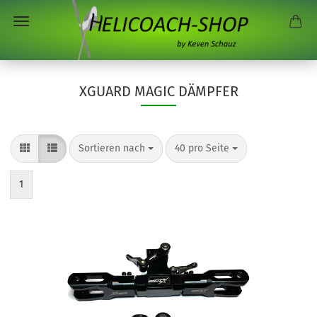
XGUARD MAGIC DÄMPFER
Sortieren nach
pro Seite
Sortieren nach
40 pro Seite
1