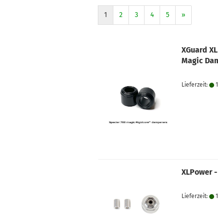
1
2
3
4
5
»
XGuard XL
Magic Da
Lieferzeit:
1
XLPower -
Lieferzeit:
1