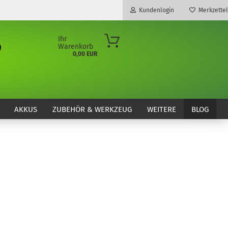
Kundenlogin
Merkzettel
Ihr
Warenkorb
0,00 EUR
E-Mail
Passwort
AKKUS
ZUBEHÖR & WERKZEUG
WEITERE
BLOG
Konto erstellen
Passwort vergessen?