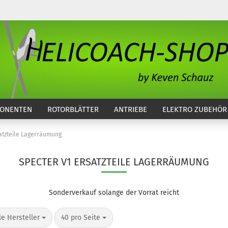
...
ONENTEN
ROTORBLÄTTER
ANTRIEBE
ELEKTRO ZUBEHÖR
atzteile Lagerräumung
SPECTER V1 ERSATZTEILE LAGERRÄUMUNG
Sonderverkauf solange der Vorrat reicht
o Seite
pro Seite
le Hersteller
40 pro Seite