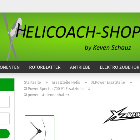
...
ONENTEN
ROTORBLÄTTER
ANTRIEBE
ELEKTRO ZUBEHÖR
»
»
»
Startseite
Ersatzteile Helis
XLPower Ersatzteile
»
XLPower Specter 700 V1 Ersatzteile
XLpower - Antennenhalter