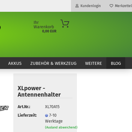
Kundenlogin
Merkzettel
Ihr
Warenkorb
0,00 EUR
E-Mail
Passwort
AKKUS
ZUBEHÖR & WERKZEUG
WEITERE
BLOG
XLpower -
Konto erstellen
Antennenhalter
Passwort vergessen?
Art.Nr.:
XL70A15
Lieferzeit:
7-10
Werktage
(Ausland abweichend)