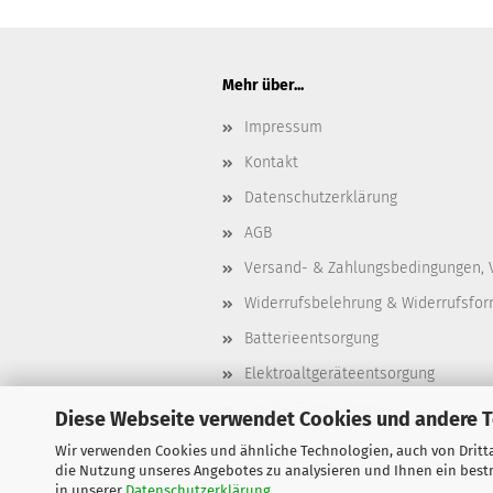
Mehr über...
Impressum
Kontakt
Datenschutzerklärung
AGB
Versand- & Zahlungsbedingungen, 
Widerrufsbelehrung & Widerrufsfor
Batterieentsorgung
Elektroaltgeräteentsorgung
Cookie Einstellungen
Diese Webseite verwendet Cookies und andere 
Wir verwenden Cookies und ähnliche Technologien, auch von Dritta
die Nutzung unseres Angebotes zu analysieren und Ihnen ein bestm
in unserer
Datenschutzerklärung
.