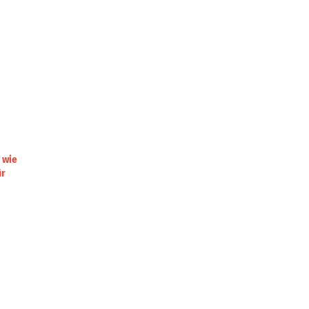
 wie
ür