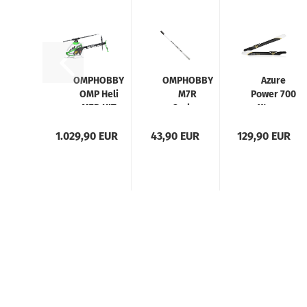
OMPHOBBY
OMPHOBBY
Azure
OMP Heli
M7R
Power 700
M7R KIT
Carbon
Xtreme
700
Heckrohr
Carbon
1.029,90 EUR
Helikopter
43,90 EUR
Weiss #
129,90 EUR
Rotorblatt
Grün
OSHM7270
700mm
Aurora
Grün