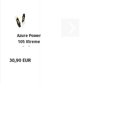
Azure Power
105 Xtreme
Carbon
Heckrotorblatt
30,90 EUR
105mm