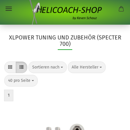
XLPOWER TUNING UND ZUBEHÖR (SPECTER
700)
Sortieren nach
pro Seite
Sortieren nach
Alle Hersteller
pro Seite
40 pro Seite
1