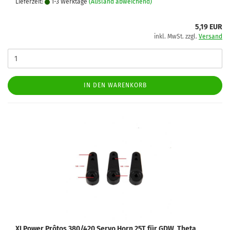
Lieferzeit:
1-3 Werktage
(Ausland abweichend)
5,19 EUR
inkl. MwSt. zzgl.
Versand
IN DEN WARENKORB
XLPower Prôtos 380/420 Servo Horn 25T für GDW, Theta,