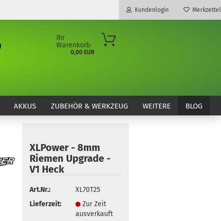
Kundenlogin
Merkzettel
Ihr
Warenkorb
0,00 EUR
E-Mail
Passwort
AKKUS
ZUBEHÖR & WERKZEUG
WEITERE
BLOG
XLPower - 8mm
Konto erstellen
Riemen Upgrade -
Passwort vergessen?
V1 Heck
Art.Nr.:
XL70T25
Lieferzeit:
Zur Zeit
ausverkauft