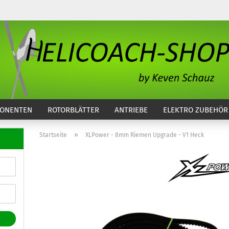
...
ONENTEN
ROTORBLÄTTER
ANTRIEBE
ELEKTRO ZUBEHÖR
»
Startseite
XLPower - 8mm Riemen Upgrade - V1 Heck