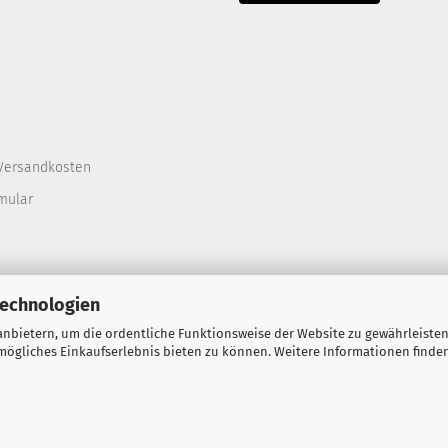
Versandkosten
mular
Technologien
nbietern, um die ordentliche Funktionsweise der Website zu gewährleisten
ögliches Einkaufserlebnis bieten zu können. Weitere Informationen finden
Webshop
by Gambio.de © 2026