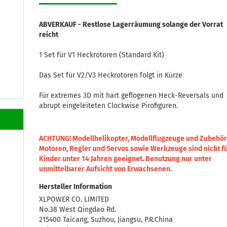
ABVERKAUF - Restlose Lagerräumung solange der Vorrat
reicht
1 Set für V1 Heckrotoren (Standard Kit)
Das Set für V2/V3 Heckrotoren folgt in Kürze
Für extremes 3D mit hart geflogenen Heck-Reversals und
abrupt eingeleiteten Clockwise Pirofiguren.
ACHTUNG! Modellhelikopter, Modellflugzeuge und Zubehör
Motoren, Regler und Servos sowie Werkzeuge sind nicht f
Kinder unter 14 Jahren geeignet.
Benutzung nur unter
unmittelbarer Aufsicht von Erwachsenen.
Hersteller Information
XLPOWER CO. LIMITED
No.38 West Qingdao Rd.
215400 Taicang, Suzhou, Jiangsu, P.R.China