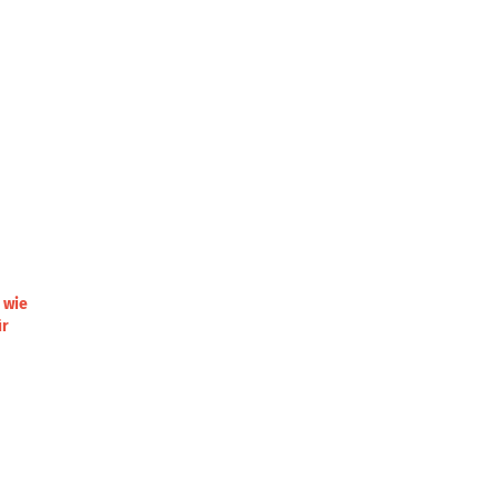
 wie
ür