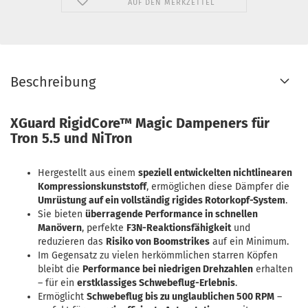
AUF DEN MERKZETTEL
Beschreibung
XGuard RigidCore™ Magic Dampeners für
Tron 5.5 und NiTron
Hergestellt aus einem
speziell entwickelten nichtlinearen
Kompressionskunststoff
, ermöglichen diese Dämpfer die
Umrüstung auf ein vollständig rigides Rotorkopf-System
.
Sie bieten
überragende Performance in schnellen
Manövern
, perfekte
F3N-Reaktionsfähigkeit
und
reduzieren das
Risiko von Boomstrikes
auf ein Minimum.
Im Gegensatz zu vielen herkömmlichen starren Köpfen
bleibt die
Performance bei niedrigen Drehzahlen
erhalten
– für ein
erstklassiges Schwebeflug-Erlebnis
.
Ermöglicht
Schwebeflug bis zu unglaublichen 500 RPM
–