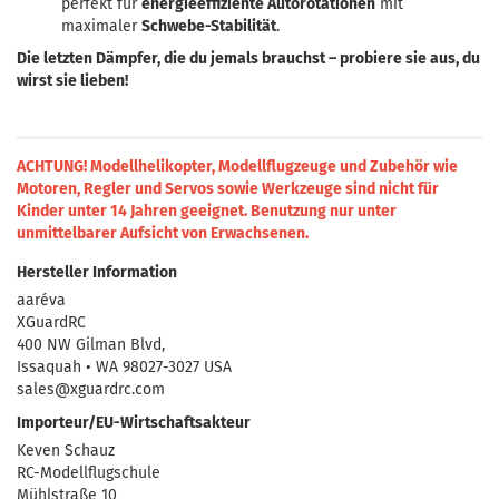
perfekt für
energieeffiziente Autorotationen
mit
maximaler
Schwebe-Stabilität
.
Die letzten Dämpfer, die du jemals brauchst – probiere sie aus, du
wirst sie lieben!
ACHTUNG! Modellhelikopter, Modellflugzeuge und Zubehör wie
Motoren, Regler und Servos sowie Werkzeuge sind nicht für
Kinder unter 14 Jahren geeignet.
Benutzung nur unter
unmittelbarer Aufsicht von Erwachsenen.
Hersteller Information
aaréva
XGuardRC
400 NW Gilman Blvd,
Issaquah • WA 98027-3027 USA
sales@xguardrc.com
Importeur/EU-Wirtschaftsakteur
Keven Schauz
RC-Modellflugschule
Mühlstraße 10