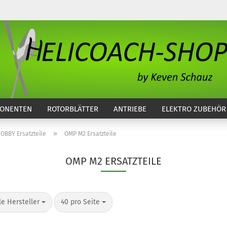
...
ONENTEN
ROTORBLÄTTER
ANTRIEBE
ELEKTRO ZUBEHÖR
»
BBY Ersatzteile
OMP M2 Ersatzteile
OMP M2 ERSATZTEILE
o Seite
pro Seite
le Hersteller
40 pro Seite