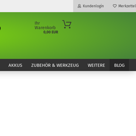
Kundenlogin
Merkzettel
Ihr
Warenkorb
0,00 EUR
E-Mail
Passwort
AKKUS
ZUBEHÖR & WERKZEUG
WEITERE
BLOG
Konto erstellen
Passwort vergessen?