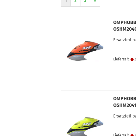
1
2
3
»
OMPHOBBY
OSHM204
Ersatzteil 
Lieferzeit:
Z
OMPHOBBY
OSHM204
Ersatzteil 
Lieferzeit:
Z