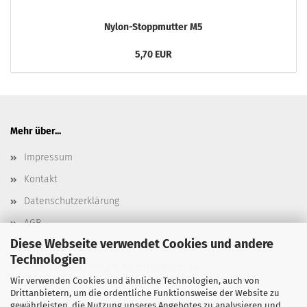
Nylon-Stoppmutter M5
5,70 EUR
Mehr über...
Impressum
Kontakt
Datenschutzerklärung
AGB
Diese Webseite verwendet Cookies und andere
Versand- & Zahlungsbedingungen, Versandkosten
Technologien
Widerrufsbelehrung & Widerrufsformular
Wir verwenden Cookies und ähnliche Technologien, auch von
Batterieentsorgung
Drittanbietern, um die ordentliche Funktionsweise der Website zu
gewährleisten, die Nutzung unseres Angebotes zu analysieren und