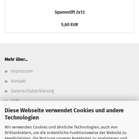
Spannstift 2x12
5,60 EUR
Mehr über...
Impressum
Kontakt
Datenschutzerklärung
AGB
Diese Webseite verwendet Cookies und andere
Versand- & Zahlungsbedingungen, Versandkosten
Technologien
Widerrufsbelehrung & Widerrufsformular
Wir verwenden Cookies und ähnliche Technologien, auch von
Batterieentsorgung
Drittanbietern, um die ordentliche Funktionsweise der Website zu
gewährleisten, die Nutzung unseres Angebotes zu analysieren und