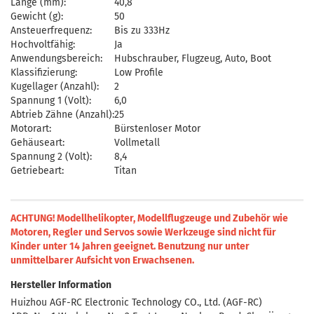
Länge (mm):
40,8
Gewicht (g):
50
Ansteuerfrequenz:
Bis zu 333Hz
Hochvoltfähig:
Ja
Anwendungsbereich:
Hubschrauber, Flugzeug, Auto, Boot
Klassifizierung:
Low Profile
Kugellager (Anzahl):
2
Spannung 1 (Volt):
6,0
Abtrieb Zähne (Anzahl):
25
Motorart:
Bürstenloser Motor
Gehäuseart:
Vollmetall
Spannung 2 (Volt):
8,4
Getriebeart:
Titan
ACHTUNG! Modellhelikopter, Modellflugzeuge und Zubehör wie
Motoren, Regler und Servos sowie Werkzeuge sind nicht für
Kinder unter 14 Jahren geeignet.
Benutzung nur unter
unmittelbarer Aufsicht von Erwachsenen.
Hersteller Information
Huizhou AGF-RC Electronic Technology CO., Ltd. (AGF-RC)