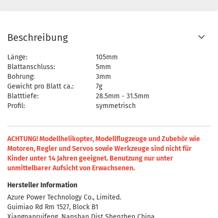
Beschreibung
Länge:
105mm
Blattanschluss:
5mm
Bohrung:
3mm
Gewicht pro Blatt ca.:
7g
Blatttiefe:
28.5mm - 31.5mm
Profil:
symmetrisch
ACHTUNG! Modellhelikopter, Modellflugzeuge und Zubehör wie
Motoren, Regler und Servos sowie Werkzeuge sind nicht für
Kinder unter 14 Jahren geeignet.
Benutzung nur unter
unmittelbarer Aufsicht von Erwachsenen.
Hersteller Information
Azure Power Technology Co., Limited.
Guimiao Rd Rm 1527, Block B1
Xiangnanruifeng, Nanshan Dist Shenzhen China