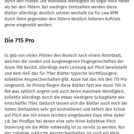
durch den Piloten. Die maximale Wendigkeit ist sogar noch höher
als bei den 700ern. Bei niedrigen Drehzahlen werden diese
Blätter allerdings deutlich zahmer weshalb sie für Low RPM
durch ihren gegenüber den 700ern deutlich höheren Auftrieb
gerne eingesetzt werden.
Die 715 Pro
Es gab von vielen Piloten den Wunsch nach einem Rotorblatt,
welches die runden und ausgewogenen Flugeigenschaften der
Azure 700 besitzt, allerdings mehr Leistung auf Pitch bereitstellt
und dem Heli das für 715er Blätter typische leichtfüssigere
kollektive Ansprechverhalten gibt. Azure hat das mit den 715 Pro
umgesetzt. Im Prinzip fliegen diese Blätter fast wie Azure 700 in
Rot was zyklisch angeht und auch deren maximale Wendigkeit,
kollektiv allerdings durch die etwas niedrigere Schlaghärte wie
entschärfte 715er. Dadurch lassen sich die Blätter auch noch bei
hohen Drehzahlen sehr gut kontrollieren und liefern den Schub
auf Pitch wie mit einem leichten eingebauten Expo ohne dabei
z.B. bei Piroflips bei denen eine sehr feine kollektive Pitch
Dosierung um die Mitte notwendig ist zu nervös zu werden. Nur
das sofortige zyklische Ansprechverhalten ist auch ein klein