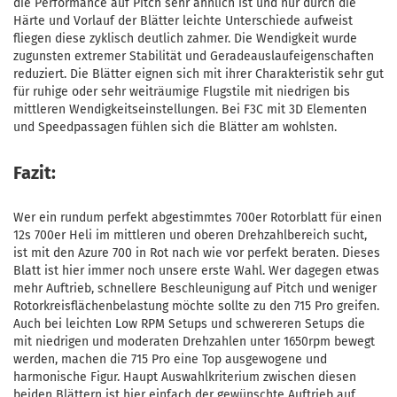
die Performance auf Pitch sehr ähnlich ist und nur durch die
Härte und Vorlauf der Blätter leichte Unterschiede aufweist
fliegen diese zyklisch deutlich zahmer. Die Wendigkeit wurde
zugunsten extremer Stabilität und Geradeauslaufeigenschaften
reduziert. Die Blätter eignen sich mit ihrer Charakteristik sehr gut
für ruhige oder sehr weiträumige Flugstile mit niedrigen bis
mittleren Wendigkeitseinstellungen. Bei F3C mit 3D Elementen
und Speedpassagen fühlen sich die Blätter am wohlsten.
Fazit:
Wer ein rundum perfekt abgestimmtes 700er Rotorblatt für einen
12s 700er Heli im mittleren und oberen Drehzahlbereich sucht,
ist mit den Azure 700 in Rot nach wie vor perfekt beraten. Dieses
Blatt ist hier immer noch unsere erste Wahl. Wer dagegen etwas
mehr Auftrieb, schnellere Beschleunigung auf Pitch und weniger
Rotorkreisflächenbelastung möchte sollte zu den 715 Pro greifen.
Auch bei leichten Low RPM Setups und schwereren Setups die
mit niedrigen und moderaten Drehzahlen unter 1650rpm bewegt
werden, machen die 715 Pro eine Top ausgewogene und
harmonische Figur. Haupt Auswahlkriterium zwischen diesen
beiden Blättern ist hier einfach der gewünschte Auftrieb auf