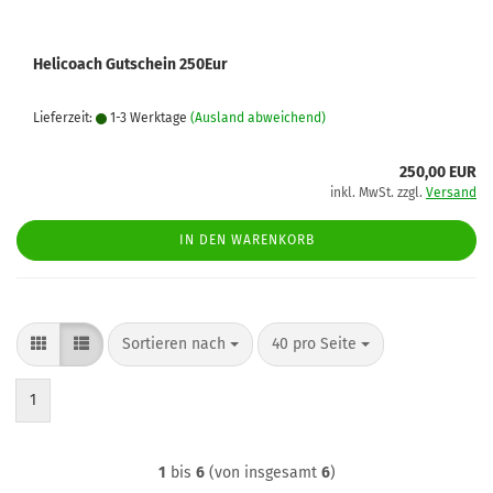
Helicoach Gutschein 250Eur
Lieferzeit:
1-3 Werktage
(Ausland abweichend)
250,00 EUR
inkl. MwSt. zzgl.
Versand
IN DEN WARENKORB
Sortieren nach
pro Seite
Sortieren nach
40 pro Seite
1
1
bis
6
(von insgesamt
6
)