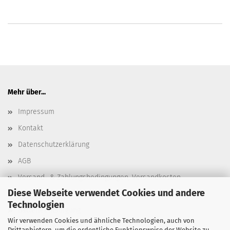
Mehr über...
Impressum
Kontakt
Datenschutzerklärung
AGB
Versand- & Zahlungsbedingungen, Versandkosten
Diese Webseite verwendet Cookies und andere
Widerrufsbelehrung & Widerrufsformular
Technologien
Batterieentsorgung
Wir verwenden Cookies und ähnliche Technologien, auch von
Elektroaltgeräteentsorgung
Drittanbietern, um die ordentliche Funktionsweise der Website zu