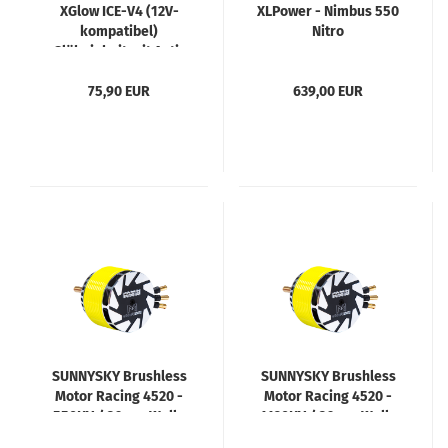
XGlow ICE-V4 (12V-
XLPower - Nimbus 550
kompatibel)
Nitro
Glüheinheit mit Anti-
Hot-Start, Anti-Engine-
Runaway, RC Schalter
75,90 EUR
639,00 EUR
& Ortungspiepser
SUNNYSKY Brushless
SUNNYSKY Brushless
Motor Racing 4520 -
Motor Racing 4520 -
550KV / 36mm Welle
1120KV / 36mm Welle