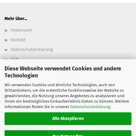
Mehr über...
Impressum
Kontakt
Datenschutzerklärung
AGB
Diese Webseite verwendet Cookies und andere
Versand- & Zahlungsbedingungen, Versandkosten
Technologien
Widerrufsbelehrung & Widerrufsformular
Wir verwenden Cookies und ähnliche Technologien, auch von
Batterieentsorgung
Drittanbietern, um die ordentliche Funktionsweise der Website zu
gewährleisten, die Nutzung unseres Angebotes zu analysieren und
Elektroaltgeräteentsorgung
Ihnen ein bestmögliches Einkaufserlebnis bieten zu können. Weitere
Informationen finden Sie in unserer
Datenschutzerklärung
.
Cookie Einstellungen
Alle Akzeptieren
Vertrag widerrufen