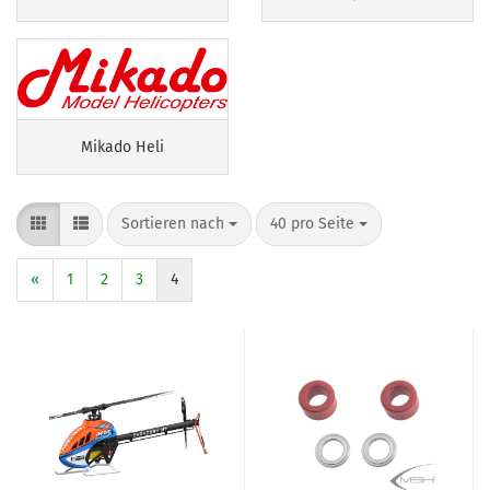
Mikado Heli
Sortieren nach
pro Seite
Sortieren nach
40 pro Seite
«
1
2
3
4