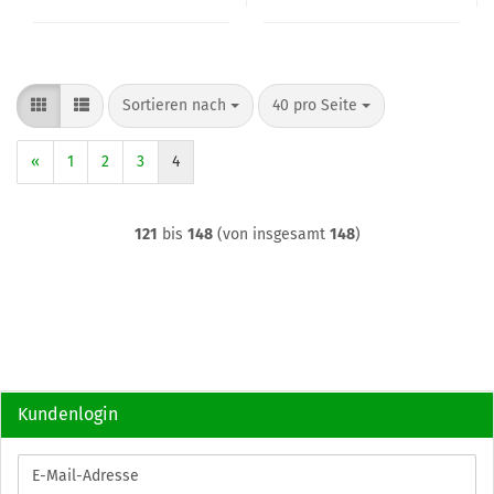
Sortieren nach
pro Seite
Sortieren nach
40 pro Seite
«
1
2
3
4
121
bis
148
(von insgesamt
148
)
Kundenlogin
E-