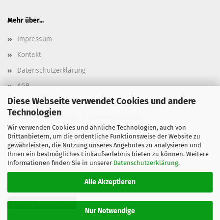
Mehr über...
Impressum
Kontakt
Datenschutzerklärung
AGB
Diese Webseite verwendet Cookies und andere
Versand- & Zahlungsbedingungen, Versandkosten
Technologien
Widerrufsbelehrung & Widerrufsformular
Wir verwenden Cookies und ähnliche Technologien, auch von
Batterieentsorgung
Drittanbietern, um die ordentliche Funktionsweise der Website zu
gewährleisten, die Nutzung unseres Angebotes zu analysieren und
Elektroaltgeräteentsorgung
Ihnen ein bestmögliches Einkaufserlebnis bieten zu können. Weitere
Informationen finden Sie in unserer
Datenschutzerklärung
.
Cookie Einstellungen
Alle Akzeptieren
Vertrag widerrufen
Nur Notwendige