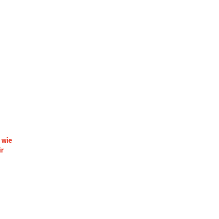
 wie
ür