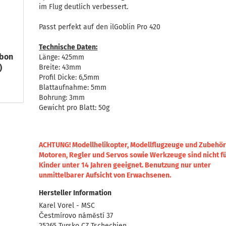
im Flug deutlich verbessert.
Passt perfekt auf den ilGoblin Pro 420
Technische Daten:
rbon
Länge: 425mm
)
Breite: 43mm
Profil Dicke: 6,5mm
Blattaufnahme: 5mm
Bohrung: 3mm
Gewicht pro Blatt: 50g
ACHTUNG! Modellhelikopter, Modellflugzeuge und Zubehör
Motoren, Regler und Servos sowie Werkzeuge sind nicht f
Kinder unter 14 Jahren geeignet.
Benutzung nur unter
unmittelbarer Aufsicht von Erwachsenen.
Hersteller Information
Karel Vorel - MSC
Čestmírovo náměstí 37
25265 Tursko CZ Tschechien