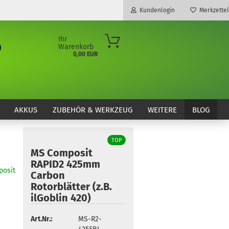
Kundenlogin
Merkzettel
Ihr
Warenkorb
0,00 EUR
E-Mail
Passwort
AKKUS
ZUBEHÖR & WERKZEUG
WEITERE
BLOG
TOP
MS Composit
Konto erstellen
RAPID2 425mm
osit
Passwort vergessen?
Carbon
Rotorblätter (z.B.
ilGoblin 420)
Art.Nr.:
MS-R2-