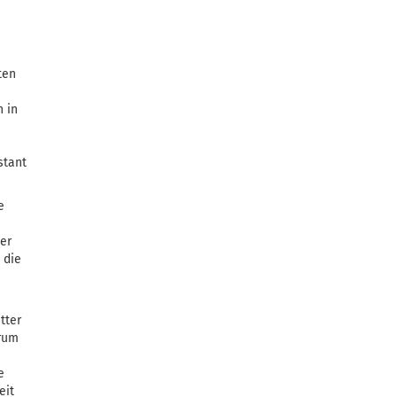
ten
n in
stant
e
ter
 die
tter
trum
e
eit