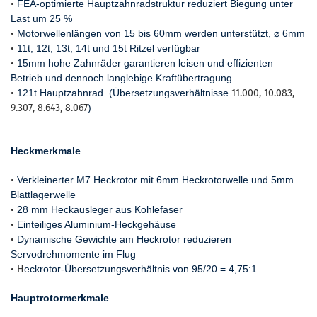
•
FEA-optimierte Hauptzahnradstruktur reduziert Biegung unter
Last um 25 %
•
Motorwellenlängen von 15 bis 60mm werden unterstützt, ⌀ 6mm
•
11t, 12t, 13t, 14t und 15t Ritzel verfügbar
•
15mm hohe Zahnräder garantieren leisen und effizienten
Betrieb und dennoch langlebige Kraftübertragung
•
121t Hauptzahnrad (Übersetzungsverhältnisse
11.000, 10.083,
9.307, 8.643, 8.067
)
Heckmerkmale
•
Verkleinerter M7 Heckrotor mit 6mm Heckrotorwelle und 5mm
Blattlagerwelle
•
28 mm Heckausleger aus Kohlefaser
•
Einteiliges Aluminium-Heckgehäuse
•
Dynamische Gewichte am Heckrotor reduzieren
Servodrehmomente im Flug
• H
eckrotor-Übersetzungsverhältnis von 95/20 = 4,75:1
Hauptrotormerkmale