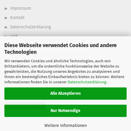
Impressum
Kontakt
Datenschutzerklärung
AGB
Diese Webseite verwendet Cookies und andere
Versand- & Zahlungsbedingungen, Versandkosten
Technologien
Widerrufsbelehrung & Widerrufsformular
Wir verwenden Cookies und ähnliche Technologien, auch von
Batterieentsorgung
Drittanbietern, um die ordentliche Funktionsweise der Website zu
gewährleisten, die Nutzung unseres Angebotes zu analysieren und
Elektroaltgeräteentsorgung
Ihnen ein bestmögliches Einkaufserlebnis bieten zu können. Weitere
Informationen finden Sie in unserer
Datenschutzerklärung
.
Cookie Einstellungen
Alle Akzeptieren
Vertrag widerrufen
Nur Notwendige
Webshop
by Gambio.de © 2026
Weitere Informationen