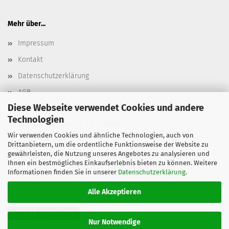
Mehr über...
Impressum
Kontakt
Datenschutzerklärung
AGB
Diese Webseite verwendet Cookies und andere
Versand- & Zahlungsbedingungen, Versandkosten
Technologien
Widerrufsbelehrung & Widerrufsformular
Wir verwenden Cookies und ähnliche Technologien, auch von
Batterieentsorgung
Drittanbietern, um die ordentliche Funktionsweise der Website zu
gewährleisten, die Nutzung unseres Angebotes zu analysieren und
Elektroaltgeräteentsorgung
Ihnen ein bestmögliches Einkaufserlebnis bieten zu können. Weitere
Informationen finden Sie in unserer
Datenschutzerklärung
.
Cookie Einstellungen
Alle Akzeptieren
Vertrag widerrufen
Nur Notwendige