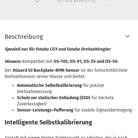
AUF DEN MERKZETTEL
Beschreibung
Speziell nur für Futaba CGY und Futaba Drehzahlregler
Hinweis:
Kompatibel mit
OS-105, OS-91, OS-55 und OS-50
.
Der
XGuard V2 Backplate-RPM-Sensor
ist der fortschrittlichste
Drehzahlsensor seiner Klasse und bietet:
Automatische Selbstkalibrierung
für präzise
Drehzahlmessung
Schutz vor statischer Entladung (ESD)
für höchste
Zuverlässigkeit
Sensor-Leistungs-Pufferung
für stabile Signalübertragung
Intelligente Selbstkalibrierung
Anstatt mit einem festen Triggerpunkt zu arbeiten, der je nach