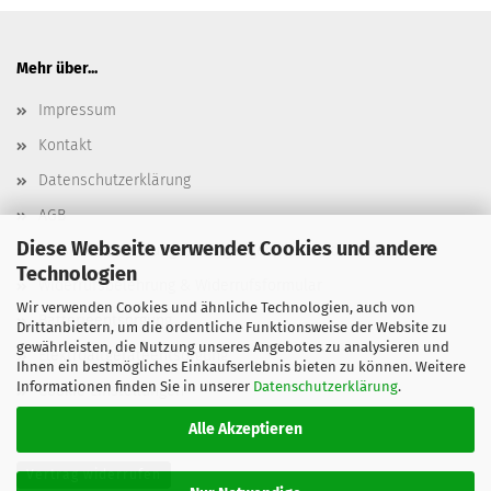
Mehr über...
Impressum
Kontakt
Datenschutzerklärung
AGB
Diese Webseite verwendet Cookies und andere
Versand- & Zahlungsbedingungen, Versandkosten
Technologien
Widerrufsbelehrung & Widerrufsformular
Wir verwenden Cookies und ähnliche Technologien, auch von
Batterieentsorgung
Drittanbietern, um die ordentliche Funktionsweise der Website zu
gewährleisten, die Nutzung unseres Angebotes zu analysieren und
Elektroaltgeräteentsorgung
Ihnen ein bestmögliches Einkaufserlebnis bieten zu können. Weitere
Informationen finden Sie in unserer
Datenschutzerklärung
.
Cookie Einstellungen
Alle Akzeptieren
Vertrag widerrufen