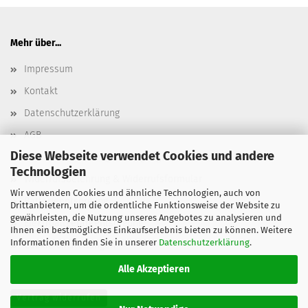
Mehr über...
Impressum
Kontakt
Datenschutzerklärung
AGB
Diese Webseite verwendet Cookies und andere
Versand- & Zahlungsbedingungen, Versandkosten
Technologien
Widerrufsbelehrung & Widerrufsformular
Wir verwenden Cookies und ähnliche Technologien, auch von
Batterieentsorgung
Drittanbietern, um die ordentliche Funktionsweise der Website zu
gewährleisten, die Nutzung unseres Angebotes zu analysieren und
Elektroaltgeräteentsorgung
Ihnen ein bestmögliches Einkaufserlebnis bieten zu können. Weitere
Informationen finden Sie in unserer
Datenschutzerklärung
.
Cookie Einstellungen
Alle Akzeptieren
Vertrag widerrufen