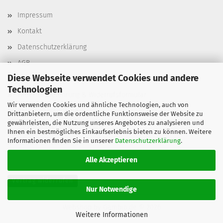
Impressum
Kontakt
Datenschutzerklärung
AGB
Diese Webseite verwendet Cookies und andere
Versand- & Zahlungsbedingungen, Versandkosten
Technologien
Widerrufsbelehrung & Widerrufsformular
Wir verwenden Cookies und ähnliche Technologien, auch von
Batterieentsorgung
Drittanbietern, um die ordentliche Funktionsweise der Website zu
gewährleisten, die Nutzung unseres Angebotes zu analysieren und
Elektroaltgeräteentsorgung
Ihnen ein bestmögliches Einkaufserlebnis bieten zu können. Weitere
Informationen finden Sie in unserer
Datenschutzerklärung
.
Cookie Einstellungen
Alle Akzeptieren
Vertrag widerrufen
Nur Notwendige
Webshop
by Gambio.de © 2026
Weitere Informationen