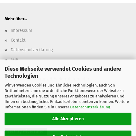
Mehr über...
Impressum
Kontakt
Datenschutzerklärung
AGB
Diese Webseite verwendet Cookies und andere
Versand- & Zahlungsbedingungen, Versandkosten
Technologien
Widerrufsbelehrung & Widerrufsformular
Wir verwenden Cookies und ähnliche Technologien, auch von
Batterieentsorgung
Drittanbietern, um die ordentliche Funktionsweise der Website zu
gewährleisten, die Nutzung unseres Angebotes zu analysieren und
Elektroaltgeräteentsorgung
Ihnen ein bestmögliches Einkaufserlebnis bieten zu können. Weitere
Informationen finden Sie in unserer
Datenschutzerklärung
.
Cookie Einstellungen
Alle Akzeptieren
Vertrag widerrufen