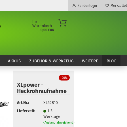
Kundenlogin
Merkzettel
Ihr
Warenkorb
0,00 EUR
E-Mail
Passwort
AKKUS
ZUBEHÖR & WERKZEUG
WEITERE
BLOG
-20%
XLpower -
Konto erstellen
Heckrohraufnahme
Passwort vergessen?
Art.Nr.:
XL52B10
Lieferzeit:
1-3
Werktage
(Ausland abweichend)