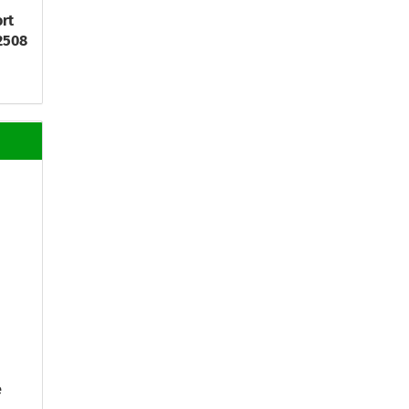
rt
2508
e