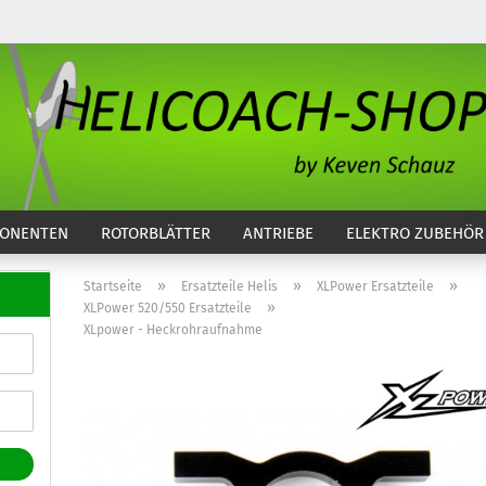
...
ONENTEN
ROTORBLÄTTER
ANTRIEBE
ELEKTRO ZUBEHÖR
»
»
»
Startseite
Ersatzteile Helis
XLPower Ersatzteile
»
XLPower 520/550 Ersatzteile
XLpower - Heckrohraufnahme