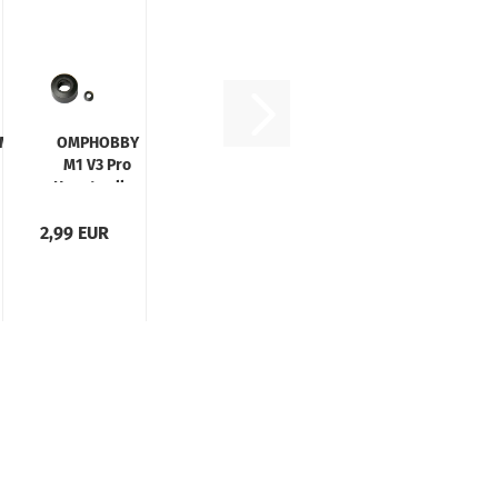
M1
OMPHOBBY
M1 V3 Pro
nge
Hauptwellen
r
Klemmring
2,99 EUR