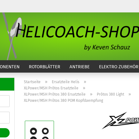
...
ONENTEN
ROTORBLÄTTER
ANTRIEBE
ELEKTRO ZUBEHÖR
»
»
Startseite
Ersatzteile Helis
»
XLPower/MSH Prôtos Ersatzteile
»
»
XLPower/MSH Prôtos 380 Ersatzteile
Prôtos 380 Light
XLPower/MSH Prôtos 380 POM Kopfdaempfung