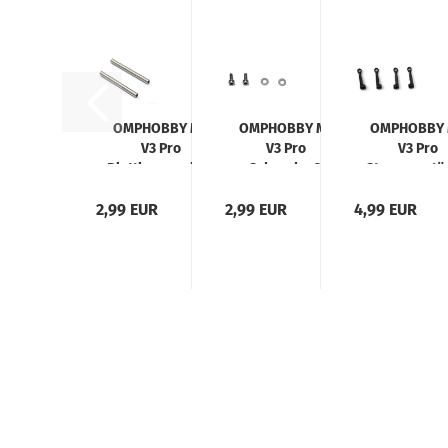
OMPHOBBY M1
OMPHOBBY M1
OMPHOBBY 
V3 Pro
V3 Pro
V3 Pro
Blattlagerwellen
Schraube &
Steuergestä
Set Ø2,5x31mm
Scheibe
Blatthalte
2,99 EUR
2,99 EUR
Blattlagerwelle
4,99 EUR