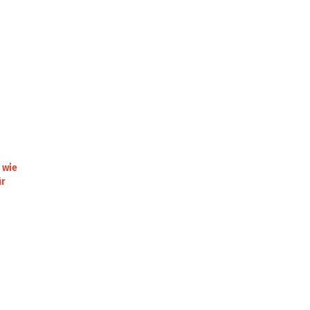
 wie
ür