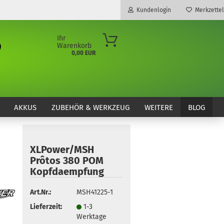
Kundenlogin
Merkzettel
Ihr
Warenkorb
0,00 EUR
E-Mail
Passwort
AKKUS
ZUBEHÖR & WERKZEUG
WEITERE
BLOG
XLPower/MSH
Konto erstellen
Prôtos 380 POM
Passwort vergessen?
Kopfdaempfung
Art.Nr.:
MSH41225-1
Lieferzeit:
1-3
Werktage