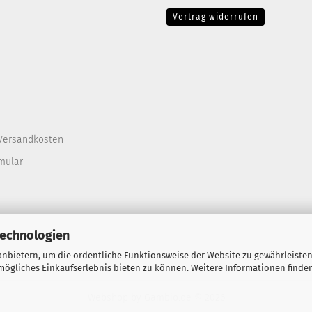
Vertrag widerrufen
Versandkosten
mular
Technologien
nbietern, um die ordentliche Funktionsweise der Website zu gewährleisten
ögliches Einkaufserlebnis bieten zu können. Weitere Informationen finden
Webshop
by Gambio.de © 2026