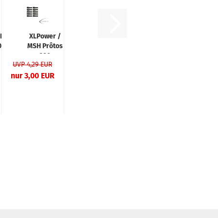
SH
XLPower /
0
MSH Prôtos
380
UVP 4,29 EUR
be
Kugelpfannen
b
nur 3,00 EUR
Set L