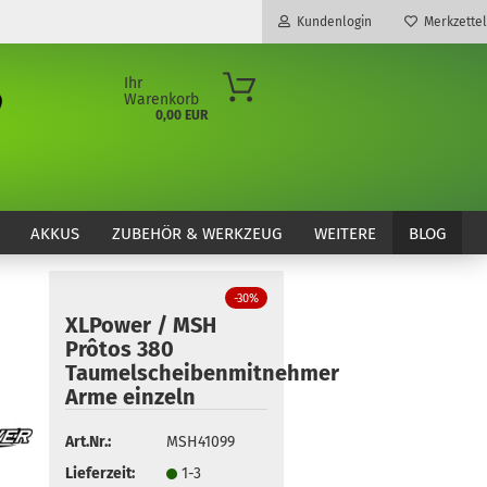
Kundenlogin
Merkzettel
Ihr
Warenkorb
0,00 EUR
E-Mail
Passwort
AKKUS
ZUBEHÖR & WERKZEUG
WEITERE
BLOG
-30%
XLPower / MSH
Konto erstellen
Prôtos 380
Passwort vergessen?
Taumelscheibenmitnehmer
Arme einzeln
Art.Nr.:
MSH41099
Lieferzeit:
1-3