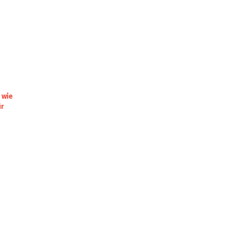
 wie
ür