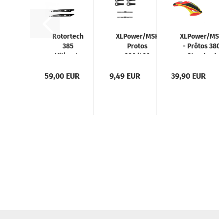
Rotortech
XLPower/MSH
XLPower/M
385
Protos
- Prôtos 38
Ultimate
380/420
Standard
Turnbuckle
Kabinenhau
59,00 EUR
9,49 EUR
Gestänge f.
39,90 EUR
Orange Gel
Rotorkopf 1
Paar