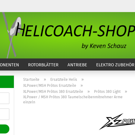
...
ONENTEN
ROTORBLÄTTER
ANTRIEBE
ELEKTRO ZUBEHÖR
»
»
Startseite
Ersatzteile Helis
»
XLPower/MSH Prôtos Ersatzteile
»
»
XLPower/MSH Prôtos 380 Ersatzteile
Prôtos 380 Light
XLPower / MSH Prôtos 380 Taumelscheibenmitnehmer Arme
einzeln