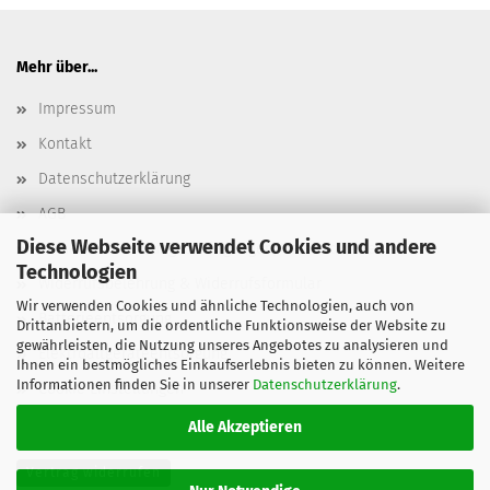
Mehr über...
Impressum
Kontakt
Datenschutzerklärung
AGB
Diese Webseite verwendet Cookies und andere
Versand- & Zahlungsbedingungen, Versandkosten
Technologien
Widerrufsbelehrung & Widerrufsformular
Wir verwenden Cookies und ähnliche Technologien, auch von
Batterieentsorgung
Drittanbietern, um die ordentliche Funktionsweise der Website zu
gewährleisten, die Nutzung unseres Angebotes zu analysieren und
Elektroaltgeräteentsorgung
Ihnen ein bestmögliches Einkaufserlebnis bieten zu können. Weitere
Informationen finden Sie in unserer
Datenschutzerklärung
.
Cookie Einstellungen
Alle Akzeptieren
Vertrag widerrufen