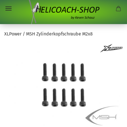
XLPower / MSH Zylinderkopfschraube M2x8