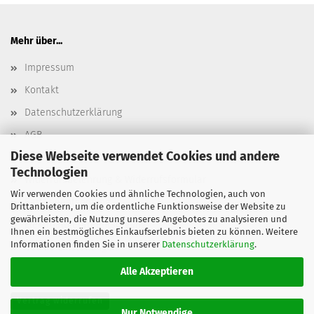
Mehr über...
Impressum
Kontakt
Datenschutzerklärung
AGB
Diese Webseite verwendet Cookies und andere
Versand- & Zahlungsbedingungen, Versandkosten
Technologien
Widerrufsbelehrung & Widerrufsformular
Wir verwenden Cookies und ähnliche Technologien, auch von
Batterieentsorgung
Drittanbietern, um die ordentliche Funktionsweise der Website zu
gewährleisten, die Nutzung unseres Angebotes zu analysieren und
Elektroaltgeräteentsorgung
Ihnen ein bestmögliches Einkaufserlebnis bieten zu können. Weitere
Informationen finden Sie in unserer
Datenschutzerklärung
.
Cookie Einstellungen
Alle Akzeptieren
Vertrag widerrufen
Nur Notwendige