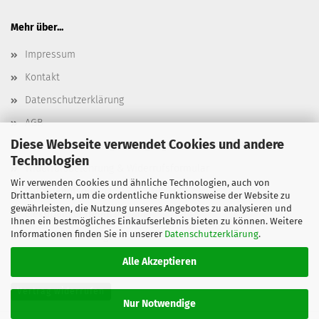
Mehr über...
Impressum
Kontakt
Datenschutzerklärung
AGB
Diese Webseite verwendet Cookies und andere
Versand- & Zahlungsbedingungen, Versandkosten
Technologien
Widerrufsbelehrung & Widerrufsformular
Wir verwenden Cookies und ähnliche Technologien, auch von
Batterieentsorgung
Drittanbietern, um die ordentliche Funktionsweise der Website zu
gewährleisten, die Nutzung unseres Angebotes zu analysieren und
Elektroaltgeräteentsorgung
Ihnen ein bestmögliches Einkaufserlebnis bieten zu können. Weitere
Informationen finden Sie in unserer
Datenschutzerklärung
.
Cookie Einstellungen
Alle Akzeptieren
Vertrag widerrufen
Nur Notwendige