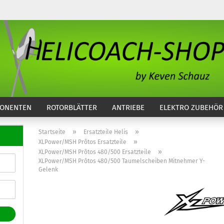
...
ONENTEN
ROTORBLÄTTER
ANTRIEBE
ELEKTRO ZUBEHÖR
»
»
Startseite
Ersatzteile Helis
»
XLPower/MSH Prôtos Ersatzteile
»
XLPower/MSH Prôtos 480/500 Ersatzteile
XLPower/MSH Prôtos 480/500 Taumelscheiben Mitnehmer Y-
Gelenk