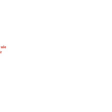
 wie
ür