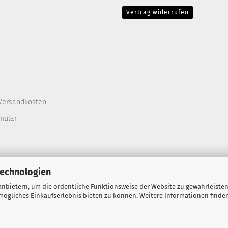
Vertrag widerrufen
Versandkosten
mular
Technologien
nbietern, um die ordentliche Funktionsweise der Website zu gewährleisten
ögliches Einkaufserlebnis bieten zu können. Weitere Informationen finden
Webshop
by Gambio.de © 2026