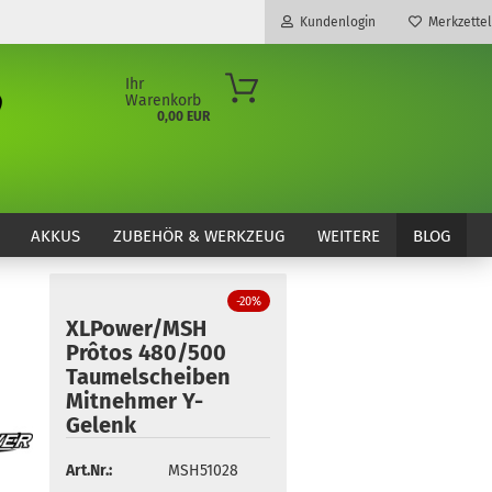
Kundenlogin
Merkzettel
Ihr
Warenkorb
0,00 EUR
E-Mail
Passwort
AKKUS
ZUBEHÖR & WERKZEUG
WEITERE
BLOG
-20%
XLPower/MSH
Konto erstellen
Prôtos 480/500
Passwort vergessen?
Taumelscheiben
Mitnehmer Y-
Gelenk
Art.Nr.:
MSH51028