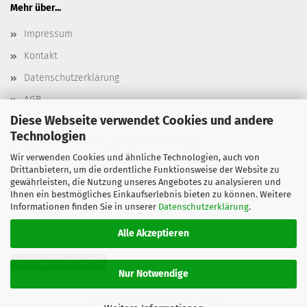
Mehr über...
Impressum
Kontakt
Datenschutzerklärung
AGB
Diese Webseite verwendet Cookies und andere
Versand- & Zahlungsbedingungen, Versandkosten
Technologien
Widerrufsbelehrung & Widerrufsformular
Wir verwenden Cookies und ähnliche Technologien, auch von
Batterieentsorgung
Drittanbietern, um die ordentliche Funktionsweise der Website zu
gewährleisten, die Nutzung unseres Angebotes zu analysieren und
Elektroaltgeräteentsorgung
Ihnen ein bestmögliches Einkaufserlebnis bieten zu können. Weitere
Informationen finden Sie in unserer
Datenschutzerklärung
.
Cookie Einstellungen
Alle Akzeptieren
Vertrag widerrufen
Nur Notwendige
Webshop
by Gambio.de © 2026