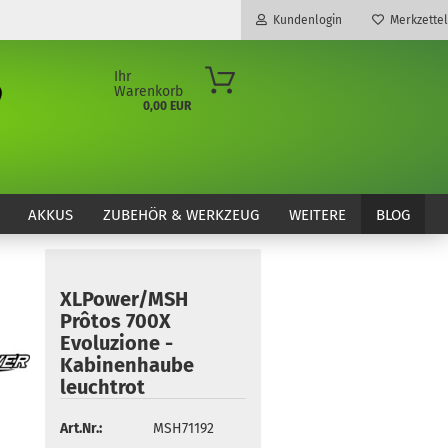
Kundenlogin
Merkzettel
Ihr
Warenkorb
0,00 EUR
E-Mail
Passwort
AKKUS
ZUBEHÖR & WERKZEUG
WEITERE
BLOG
XLPower/MSH
Konto erstellen
Prôtos 700X
Passwort vergessen?
Evoluzione -
Kabinenhaube
leuchtrot
Art.Nr.:
MSH71192