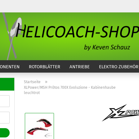
...
ONENTEN
ROTORBLÄTTER
ANTRIEBE
ELEKTRO ZUBEHÖR
»
Startseite
XLPower/MSH Prôtos 700X Evoluzione - Kabinenhaube
leuchtrot