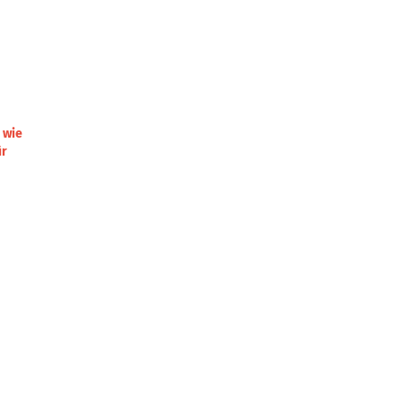
 wie
ür