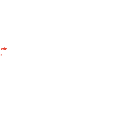
 wie
ür