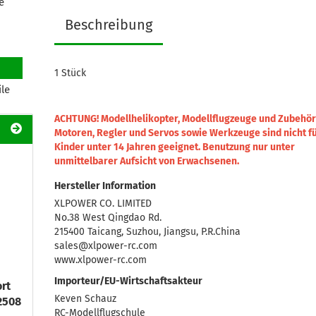
e
Beschreibung
1 Stück
ile
ACHTUNG! Modellhelikopter, Modellflugzeuge und Zubehör
Motoren, Regler und Servos sowie Werkzeuge sind nicht f
Kinder unter 14 Jahren geeignet.
Benutzung nur unter
unmittelbarer Aufsicht von Erwachsenen.
Hersteller Information
XLPOWER CO. LIMITED
No.38 West Qingdao Rd.
215400 Taicang, Suzhou, Jiangsu, P.R.China
sales@xlpower-rc.com
www.xlpower-rc.com
Importeur/EU-Wirtschaftsakteur
rt
Keven Schauz
2508
RC-Modellflugschule