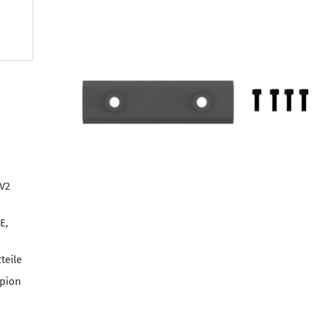
V2
E,
teile
mpion