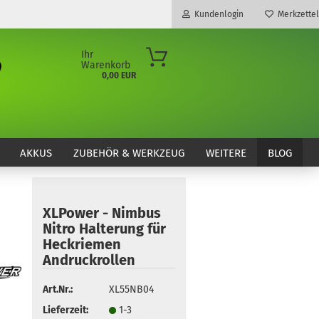
Kundenlogin
Merkzettel
Ihr
Warenkorb
0,00 EUR
E-Mail
Passwort
AKKUS
ZUBEHÖR & WERKZEUG
WEITERE
BLOG
XLPower - Nimbus
Konto erstellen
Nitro Halterung für
Passwort vergessen?
Heckriemen
Andruckrollen
Art.Nr.:
XL55NB04
Lieferzeit:
1-3