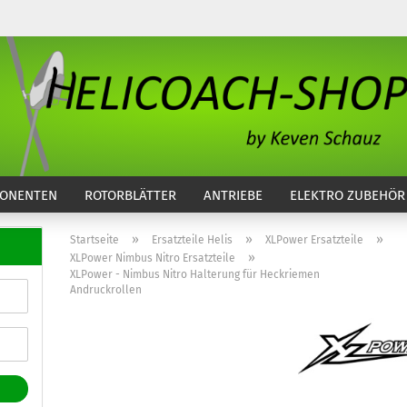
...
ONENTEN
ROTORBLÄTTER
ANTRIEBE
ELEKTRO ZUBEHÖR
»
»
»
Startseite
Ersatzteile Helis
XLPower Ersatzteile
»
XLPower Nimbus Nitro Ersatzteile
XLPower - Nimbus Nitro Halterung für Heckriemen
Andruckrollen