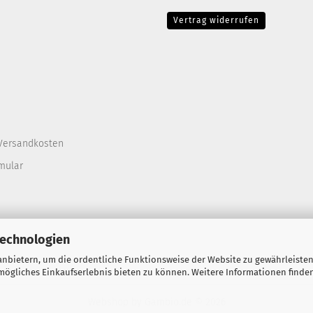
Vertrag widerrufen
Versandkosten
mular
Technologien
nbietern, um die ordentliche Funktionsweise der Website zu gewährleisten
ögliches Einkaufserlebnis bieten zu können. Weitere Informationen finden
Webshop
by Gambio.de © 2026