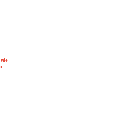
 wie
ür