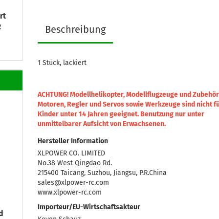
rt
2
Beschreibung
1 Stück, lackiert
ACHTUNG! Modellhelikopter, Modellflugzeuge und Zubehör
Motoren, Regler und Servos sowie Werkzeuge sind nicht f
Kinder unter 14 Jahren geeignet.
Benutzung nur unter
unmittelbarer Aufsicht von Erwachsenen.
Hersteller Information
XLPOWER CO. LIMITED
No.38 West Qingdao Rd.
215400 Taicang, Suzhou, Jiangsu, P.R.China
sales@xlpower-rc.com
www.xlpower-rc.com
Importeur/EU-Wirtschaftsakteur
d