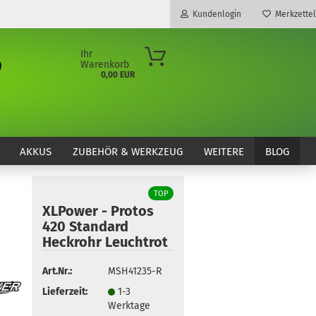
Kundenlogin
Merkzettel
Ihr
Warenkorb
0,00 EUR
E-Mail
Passwort
AKKUS
ZUBEHÖR & WERKZEUG
WEITERE
BLOG
TOP
XLPower - Protos
Konto erstellen
420 Standard
Passwort vergessen?
Heckrohr Leuchtrot
Art.Nr.:
MSH41235-R
Lieferzeit:
1-3
Werktage