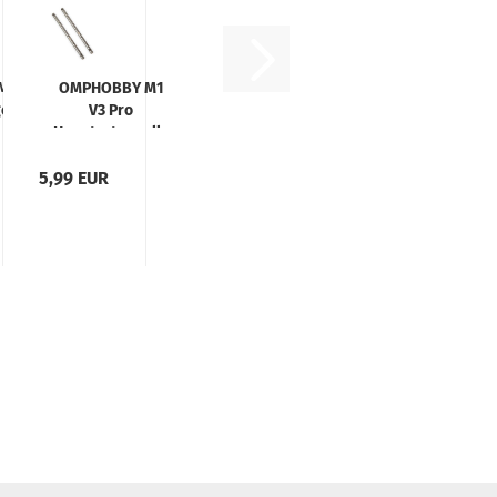
1 V3 Pro
OMPHOBBY M1
eset
V3 Pro
lscheibe
Hauptrotorwelle
5,99 EUR