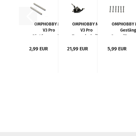
OMPHOBBY M1
OMPHOBBY M1
OMPHOBBY M
V3 Pro
V3 Pro
Gestäng
Blattlagerwellen
Taumelscheibe
Servo/Taume
Set Ø2,5x31mm
Alu
2,99 EUR
21,99 EUR
5,99 EUR