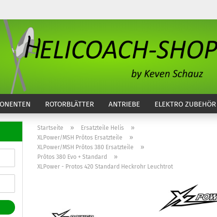
...
ONENTEN
ROTORBLÄTTER
ANTRIEBE
ELEKTRO ZUBEHÖR
»
»
Startseite
Ersatzteile Helis
»
XLPower/MSH Prôtos Ersatzteile
»
XLPower/MSH Prôtos 380 Ersatzteile
»
Prôtos 380 Evo + Standard
XLPower - Protos 420 Standard Heckrohr Leuchtrot