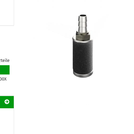
teile
00X