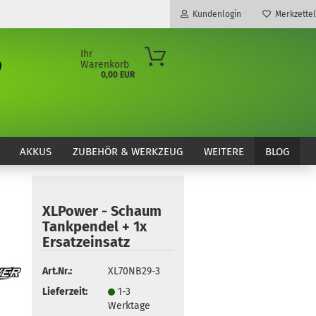
Kundenlogin
Merkzettel
Ihr
Warenkorb
0,00 EUR
E-Mail
Passwort
AKKUS
ZUBEHÖR & WERKZEUG
WEITERE
BLOG
XLPower - Schaum
Konto erstellen
Tankpendel + 1x
Passwort vergessen?
Ersatzeinsatz
Art.Nr.:
XL70NB29-3
Lieferzeit:
1-3
Werktage