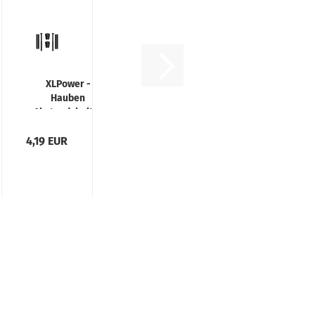
XLPower -
Hauben
z
Abstandshalter
Specter Nitro
4,19 EUR