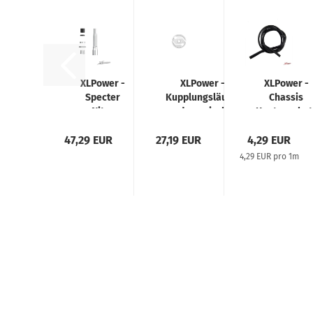
XLPower -
XLPower -
XLPower -
Specter
Kupplungsläufer
Chassis
Nitro
dynamisch
Kantenschut
Upgrade
gewuchtet
47,29 EUR
Motorwellen
27,19 EUR
4,29 EUR
Set V2
4,29 EUR pro 1m