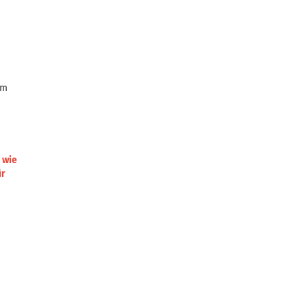
em
 wie
ür