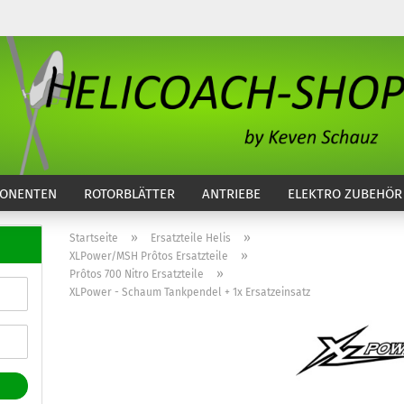
...
ONENTEN
ROTORBLÄTTER
ANTRIEBE
ELEKTRO ZUBEHÖR
»
»
Startseite
Ersatzteile Helis
»
XLPower/MSH Prôtos Ersatzteile
»
Prôtos 700 Nitro Ersatzteile
XLPower - Schaum Tankpendel + 1x Ersatzeinsatz