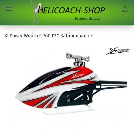
XLPower Wraith E 760 F3C Kabinenhaube