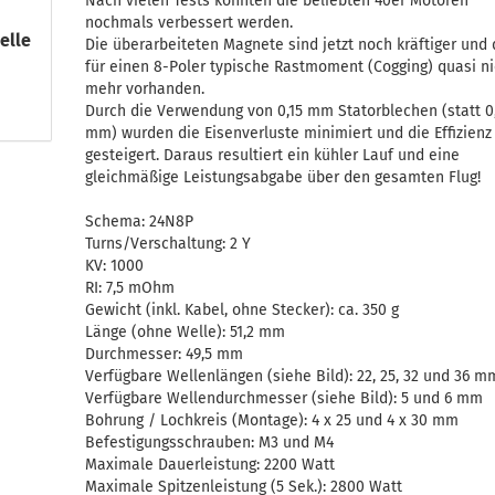
Nach vielen Tests konnten die beliebten 40er Motoren
nochmals verbessert werden.
elle
Die überarbeiteten Magnete sind jetzt noch kräftiger und
für einen 8-Poler typische Rastmoment (Cogging) quasi ni
mehr vorhanden.
Durch die Verwendung von 0,15 mm Statorblechen (statt 0
mm) wurden die Eisenverluste minimiert und die Effizienz
gesteigert. Daraus resultiert ein kühler Lauf und eine
gleichmäßige Leistungsabgabe über den gesamten Flug!
Schema: 24N8P
Turns/Verschaltung: 2 Y
KV: 1000
RI: 7,5 mOhm
Gewicht (inkl. Kabel, ohne Stecker): ca. 350 g
Länge (ohne Welle): 51,2 mm
Durchmesser: 49,5 mm
Verfügbare Wellenlängen (siehe Bild): 22, 25, 32 und 36 m
Verfügbare Wellendurchmesser (siehe Bild): 5 und 6 mm
Bohrung / Lochkreis (Montage): 4 x 25 und 4 x 30 mm
Befestigungsschrauben: M3 und M4
Maximale Dauerleistung: 2200 Watt
Maximale Spitzenleistung (5 Sek.): 2800 Watt