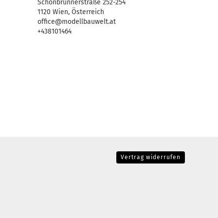
Schönbrunnerstraße 252-254
1120 Wien, Österreich
office@modellbauwelt.at
+438101464
Vertrag widerrufen