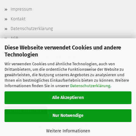
Impressum
Kontakt
Datenschutzerklärung
AGB
Diese Webseite verwendet Cookies und andere
Versand- & Zahlungsbedingungen, Versandkosten
Technologien
Widerrufsbelehrung & Widerrufsformular
Wir verwenden Cookies und ähnliche Technologien, auch von
Batterieentsorgung
Drittanbietern, um die ordentliche Funktionsweise der Website zu
gewährleisten, die Nutzung unseres Angebotes zu analysieren und
Elektroaltgeräteentsorgung
Ihnen ein bestmögliches Einkaufserlebnis bieten zu können. Weitere
Informationen finden Sie in unserer
Datenschutzerklärung
.
Cookie Einstellungen
Alle Akzeptieren
Vertrag widerrufen
Nur Notwendige
Webshop
by Gambio.de © 2026
Weitere Informationen