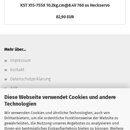
KST X15-755X 10.2kg.cm@8.4V 760 us Heckservo
82,90 EUR
Mehr über...
Impressum
Kontakt
Datenschutzerklärung
AGB
Diese Webseite verwendet Cookies und andere
Versand- & Zahlungsbedingungen, Versandkosten
Technologien
Widerrufsbelehrung & Widerrufsformular
Wir verwenden Cookies und ähnliche Technologien, auch von
Batterieentsorgung
Drittanbietern, um die ordentliche Funktionsweise der Website zu
gewährleisten, die Nutzung unseres Angebotes zu analysieren und
Elektroaltgeräteentsorgung
Ihnen ein bestmögliches Einkaufserlebnis bieten zu können. Weitere