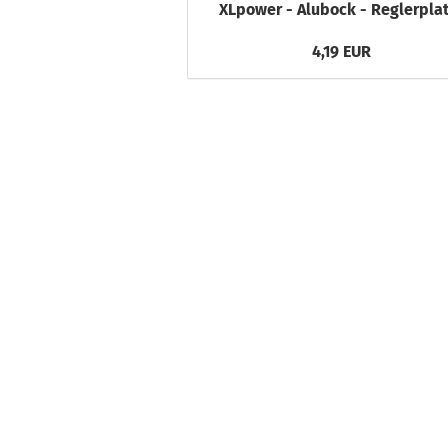
XLpower - Alubock - Reglerpla
4,19 EUR