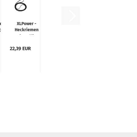
er -
XLPower -
geführung
Heckriemen
8mm V2
22,39 EUR