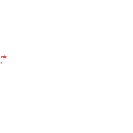
 wie
ür