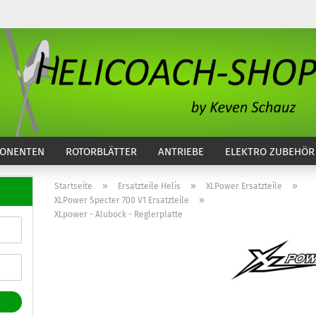
...
ONENTEN
ROTORBLÄTTER
ANTRIEBE
ELEKTRO ZUBEHÖR
»
»
»
Startseite
Ersatzteile Helis
XLPower Ersatzteile
»
XLPower Specter 700 V1 Ersatzteile
XLpower - Alubock - Reglerplatte