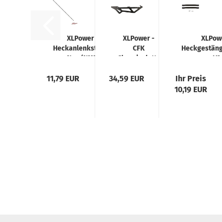
XLPower -
XLPower -
XLPow
Heckanlenkstange
CFK
Heckgestän
Neu (NME)
Chassisplatte
V2
unten V2
11,79 EUR
34,59 EUR
Ihr Preis
10,19 EUR