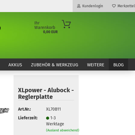
Kundenlogin
Merkzettel
Ihr
Warenkorb
0,00 EUR
E-Mail
Passwort
AKKUS
ZUBEHÖR & WERKZEUG
WEITERE
BLOG
XLpower - Alubock -
Konto erstellen
Reglerplatte
Passwort vergessen?
Art.Nr.:
XL70B11
Lieferzeit:
1-3
Werktage
(Ausland abweichend)