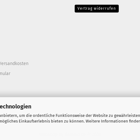
Vertrag widerrufen
Versandkosten
mular
Technologien
nbietern, um die ordentliche Funktionsweise der Website zu gewährleisten
ögliches Einkaufserlebnis bieten zu können. Weitere Informationen finden
Webshop
by Gambio.de © 2026