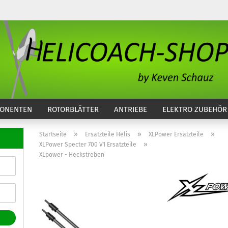
...
ONENTEN
ROTORBLÄTTER
ANTRIEBE
ELEKTRO ZUBEHÖR
»
»
»
Startseite
Ersatzteile Helis
XLPower Ersatzteile
»
XLPower Specter 700 V1 Ersatzteile
XLpower - Heckstreben