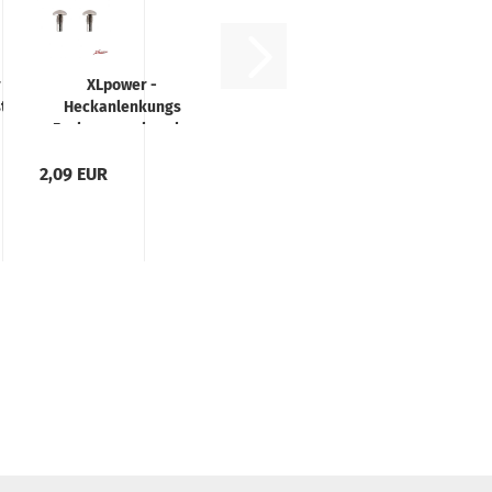
 -
XLpower -
stange
Heckanlenkungs
Fuehrungsschraube
/ Pinschraube
2,09 EUR