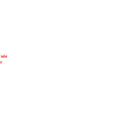
 wie
ür