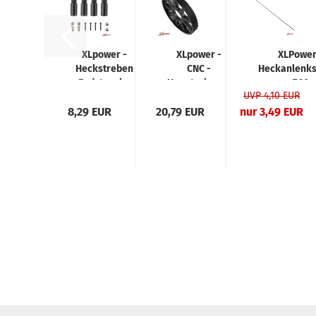
XLpower -
XLpower -
XLPower
Heckstreben
CNC -
Heckanlenk
Endstuecke
Hauptzahnrad
760
UVP 4,10 EUR
- Set
106T
8,29 EUR
20,79 EUR
nur 3,49 EUR