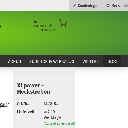
Kundenlogin
Merkzettel
Ihr
Warenkorb
0,00 EUR
E-Mail
Passwort
AKKUS
ZUBEHÖR & WERKZEUG
WEITERE
BLOG
XLpower -
Konto erstellen
Heckstreben
Passwort vergessen?
Art.Nr.:
XL70T05
Lieferzeit:
7-10
Werktage
(Ausland abweichend)