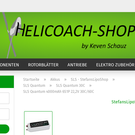
...
ONENTEN
ROTORBLÄTTER
ANTRIEBE
ELEKTRO ZUBEHÖR
»
»
»
Startseite
Akkus
SLS - StefansLipoShop
»
»
SLS Quantum
SLS Quantum 30C
SLS Quantum 4000mAh 6S1P 22,2V 30C/60C
StefansLip