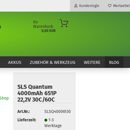
Kundenlogin
Merkzettel
Ihr
Warenkorb
0,00 EUR
E-Mail
Passwort
AKKUS
ZUBEHÖR & WERKZEUG
WEITERE
BLOG
SLS Quantum
Konto erstellen
4000mAh 6S1P
Passwort vergessen?
oShop
22,2V 30C/60C
Art.Nr.:
SLSQ40006130
Lieferzeit:
1-3
Werktage