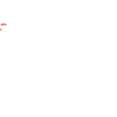
 wie
ür