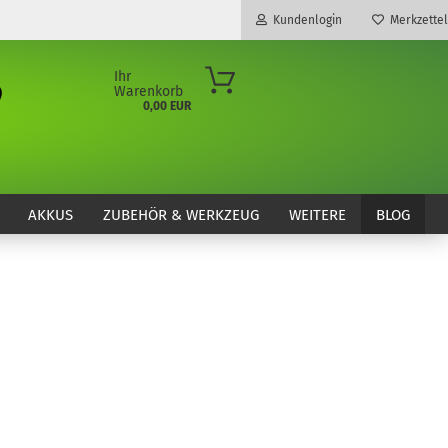
Kundenlogin
Merkzettel
Ihr
Warenkorb
0,00 EUR
E-Mail
Passwort
AKKUS
ZUBEHÖR & WERKZEUG
WEITERE
BLOG
Konto erstellen
Passwort vergessen?