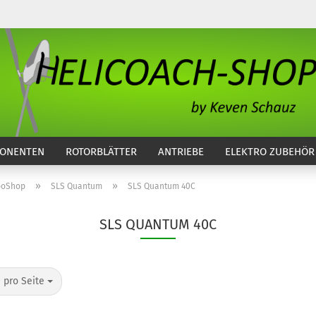
...
ONENTEN
ROTORBLÄTTER
ANTRIEBE
ELEKTRO ZUBEHÖR
»
»
ipoShop
SLS Quantum
SLS Quantum 40C
SLS QUANTUM 40C
o Seite
 pro Seite