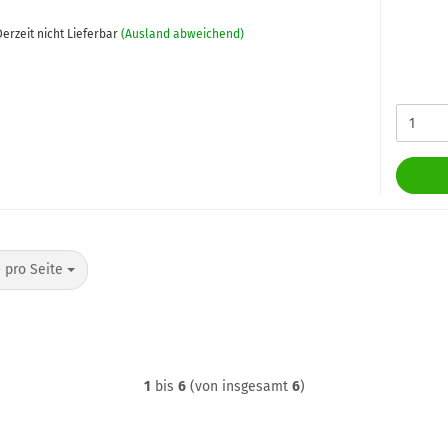
erzeit nicht Lieferbar
(Ausland abweichend)
o Seite
 pro Seite
1
bis
6
(von insgesamt
6
)