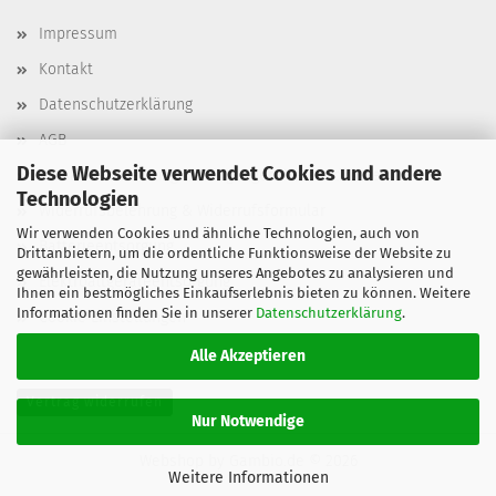
Impressum
Kontakt
Datenschutzerklärung
AGB
Diese Webseite verwendet Cookies und andere
Versand- & Zahlungsbedingungen, Versandkosten
Technologien
Widerrufsbelehrung & Widerrufsformular
Wir verwenden Cookies und ähnliche Technologien, auch von
Batterieentsorgung
Drittanbietern, um die ordentliche Funktionsweise der Website zu
gewährleisten, die Nutzung unseres Angebotes zu analysieren und
Elektroaltgeräteentsorgung
Ihnen ein bestmögliches Einkaufserlebnis bieten zu können. Weitere
Informationen finden Sie in unserer
Datenschutzerklärung
.
Cookie Einstellungen
Alle Akzeptieren
Vertrag widerrufen
Nur Notwendige
Webshop
by Gambio.de © 2026
Weitere Informationen