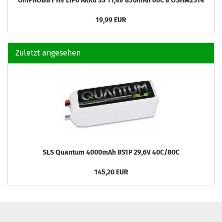
OMPHOBBY HV LiPo Akku 3S 11,4V 850mAh 60C # OSHM2514
19,99 EUR
Zuletzt angesehen
SLS Quantum 4000mAh 8S1P 29,6V 40C/80C
145,20 EUR