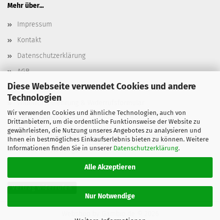
Mehr über...
Impressum
Kontakt
Datenschutzerklärung
AGB
Diese Webseite verwendet Cookies und andere
Versand- & Zahlungsbedingungen, Versandkosten
Technologien
Widerrufsbelehrung & Widerrufsformular
Wir verwenden Cookies und ähnliche Technologien, auch von
Batterieentsorgung
Drittanbietern, um die ordentliche Funktionsweise der Website zu
gewährleisten, die Nutzung unseres Angebotes zu analysieren und
Elektroaltgeräteentsorgung
Ihnen ein bestmögliches Einkaufserlebnis bieten zu können. Weitere
Informationen finden Sie in unserer
Datenschutzerklärung
.
Cookie Einstellungen
Alle Akzeptieren
Vertrag widerrufen
Nur Notwendige
Webshop
by Gambio.de © 2026