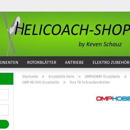
...
ONENTEN
ROTORBLÄTTER
ANTRIEBE
ELEKTRO ZUBEHÖR
»
»
»
Startseite
Ersatzteile Helis
OMPHOBBY Ersatzteile
»
OMP M2 EVO Ersatzteile
Torx T8 Schraubendreher