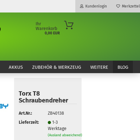
Kundenlogin
Merkzettel
Ihr
Warenkorb
0,00 EUR
E-Mail
Passwort
AKKUS
ZUBEHÖR & WERKZEUG
WEITERE
BLOG
Torx T8
Konto erstellen
Schraubendreher
Passwort vergessen?
Art.Nr.:
ZB40138
Lieferzeit:
1-3
Werktage
(Ausland abweichend)