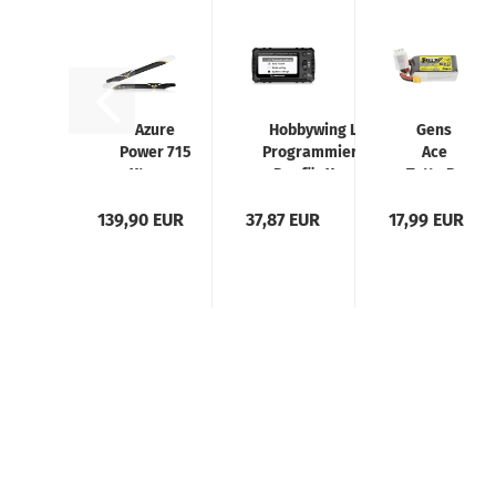
Azure
Hobbywing LCD
Gens
Power 715
Programmierbox
Ace
Xtreme
Pro für Xerun,
Tattu R-
Carbon
Ezrun und
Line
139,90 EUR
Rotorblatt
37,87 EUR
Platinum
17,99 EUR
650mAh
715mm
4S
14.8V
95C
Lipo
Akku
mit
XT30