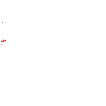
lle
 wie
ür