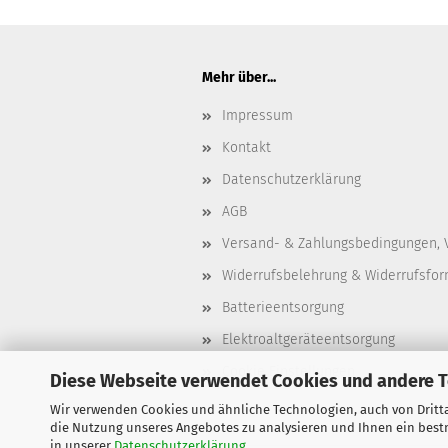
Mehr über...
Impressum
Kontakt
Datenschutzerklärung
AGB
Versand- & Zahlungsbedingungen, 
Widerrufsbelehrung & Widerrufsfor
Batterieentsorgung
Elektroaltgeräteentsorgung
Cookie Einstellungen
Diese Webseite verwendet Cookies und andere 
Wir verwenden Cookies und ähnliche Technologien, auch von Dritta
die Nutzung unseres Angebotes zu analysieren und Ihnen ein bestm
in unserer
Datenschutzerklärung
.